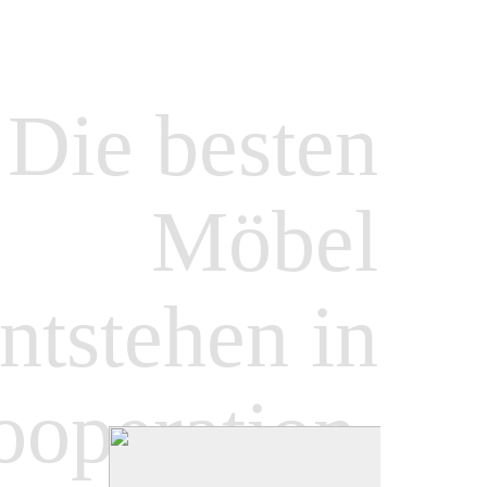
Die besten
Möbel
Sie brauchen einen designaffinen und
verlässlichen Partner für Ihr Innenaus­
bauprojekt?
ntstehen in
Wir planen und realisieren Ihr Projekt
gesamtheitlich und gewerkübergreifend. Damit
Sie Zeit für andere Dinge haben.
operation.