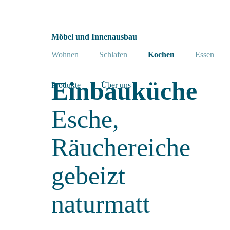
Möbel und Innenausbau
Wohnen
Schlafen
Kochen
Essen
Einbauküche
Produkte
Über uns
Esche,
Räuchereiche
gebeizt
naturmatt